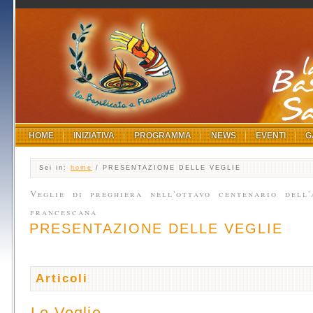
HOME
INIZIATIVA
PROGRAMMA
NEWS
EVENTI
G
Sei in:
home
/ PRESENTAZIONE DELLE VEGLIE
Veglie di preghiera nell'ottavo centenario dell
francescana
PRESENTAZIONE DELLE VEGLIE
Articoli
Le Veglie